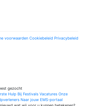
ne voorwaarden
Cookiebeleid
Privacybeleid
est gezocht
rste Hulp Bij Festivals
Vacatures
Onze
lpverleners
Naar jouw EMS-portaal
nieuwd wat wij voor u kunnen betekenen?