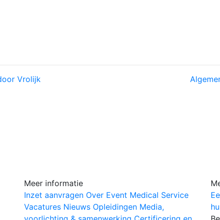
oor Vrolijk
Algeme
Meer informatie
Me
Inzet aanvragen
Over Event Medical Service
Ee
Vacatures
Nieuws
Opleidingen
Media,
hu
voorlichting & samenwerking
Certificering en
Be