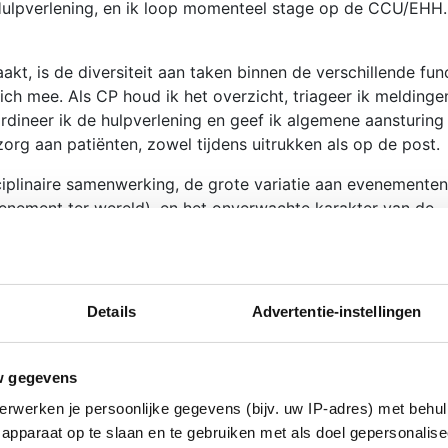
 Hulpverlening, en ik loop momenteel stage op de CCU/EHH.
kt, is de diversiteit aan taken binnen de verschillende func
zich mee. Als CP houd ik het overzicht,
triageer
ik meldinge
oördineer ik de hulpverlening en geef ik algemene aansturing
zorg aan patiënten, zowel tijdens uitrukken als op de post.
ciplinaire samenwerking, de grote variatie aan evenementen
enement ter wereld), en het onverwachte karakter van de
eldingen, werken op bijzondere locaties zoals het Songfesti
e toffe ervaringen maken mijn werk bij EMS bijzonder en
Details
Advertentie-instellingen
l voor me. Het heeft geleid tot hechte vriendschappen en v
ten. Dat zie ik als een waardevolle toevoeging aan mijn werk
w gegevens
n bijdragen aan evenementen. Werken bij EMS staat voor m
e samenwerking onder het motto "één team, één taak", en
erwerken je persoonlijke gegevens (bijv. uw IP-adres) met behul
itale
zorg.
apparaat op te slaan en te gebruiken met als doel gepersonalise