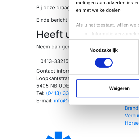
metingen aan advertenties en
Bij deze draag ik het woord over aan Joep
en met welke doelen.
Einde bericht, over.
Als u het toestaat, willen we
Heeft u nog vragen?
Informatie verzamelen
Uw apparaat identific
Toestemmingsselectie
Neem dan gerust contact met ons op en u 
Lees meer over hoe uw perso
Noodzakelijk
toestemming op elk moment wi
0413-332152
info@ems.nl
Vraag o
Contact informatie
Direct
We gebruiken cookies om cont
Loopkantstraat 2-E
Betro
websiteverkeer te analyseren
5405 NB UDEN
repre
media, adverteren en analys
Weigeren
Tel:
(0413) 332 152
Alles
verstrekt of die ze hebben v
E-mail:
info@ems.nl
evalua
Brand
Verhu
Horse