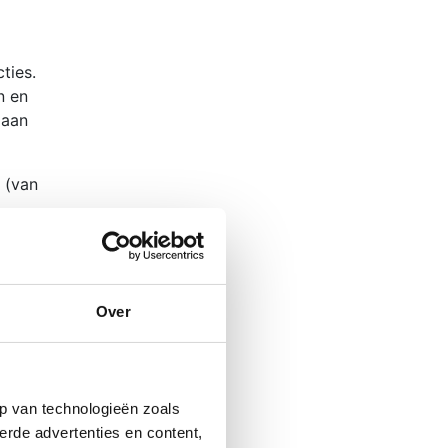
ties.
n en
 aan
 (van
val of
Over
eel
.
ij
p van technologieën zoals
erde advertenties en content,