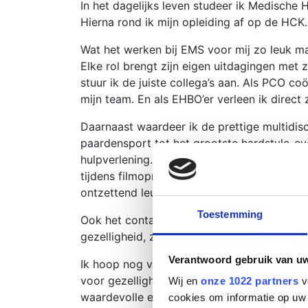
In het dagelijks leven studeer ik Medische
Hierna rond ik mijn opleiding af op de HCK.
Wat het werken bij EMS voor mij zo leuk maa
Elke rol brengt zijn eigen uitdagingen met 
stuur ik de juiste collega’s aan. Als PCO c
mijn team. En als EHBO’er verleen ik direct 
Daarnaast waardeer ik de prettige multidis
paardensport tot het grootste
hardstyle-ev
hulpverlening. Het schakelen bij serieuze m
tijdens filmopnames voor
StukTV, en de vel
ontzettend leuk.
Toestemming
Ook het contact met collega’s betekent vee
gezelligheid, zowel tijdens als na de diens
Verantwoord gebruik van u
Ik hoop nog vele jaren met plezier te moge
voor gezelligheid, toffe evenementen, fijn
Wij en
onze 1022 partners
v
waardevolle ervaring opdoen in de pre-hosp
cookies om informatie op uw 