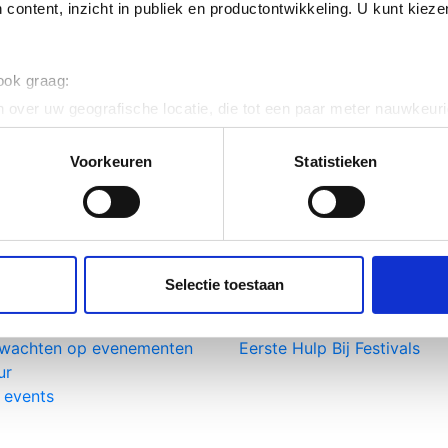
 content, inzicht in publiek en productontwikkeling. U kunt kiez
 van
Nistelrooij.
 ook graag:
 over uw geografische locatie, die tot een paar meter nauwkeuri
eren door het actief te scannen op specifieke eigenschappen (fing
wordt zo spoedig mogelijk geholpen.
onlijke gegevens worden verwerkt en stel uw voorkeuren in he
Voorkeuren
Statistieken
jzigen of intrekken in de Cookieverklaring.
fferte aan
e links
Meer informatie
ent en advertenties te personaliseren, om functies voor social
uwbare, deskundige en
Opleidingen
. Ook delen we informatie over uw gebruik van onze site met on
sentatieve medewerkers
Nieuws
e. Deze partners kunnen deze gegevens combineren met andere i
Selectie toestaan
 geregeld: van aanvraag tot
Media, voorlichting &
erzameld op basis van uw gebruik van hun services.
tie
samenwerking
wachten op evenementen
Eerste Hulp Bij Festivals
ur
 events