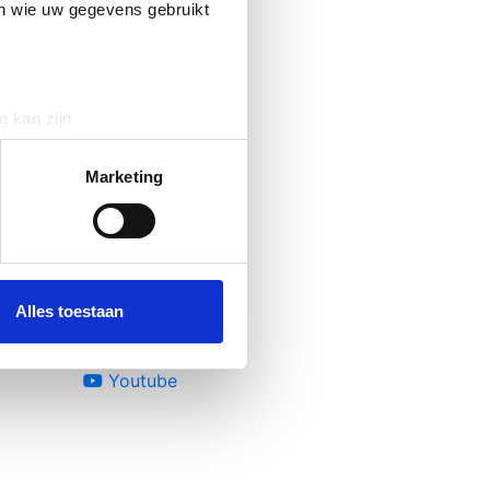
en wie uw gegevens gebruikt
g kan zijn
erprinting)
t
detailgedeelte
in. U kunt uw
Marketing
volg ons
 media te bieden en om ons
Facebook
ze partners voor social
Linkedin
nformatie die u aan ze heeft
Alles toestaan
Tiktok
Instagram
Youtube