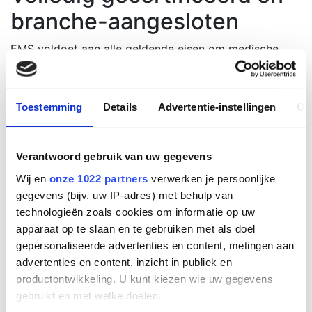
branche-aangesloten
EMS voldoet aan alle geldende eisen om medische
hulpverlening en brandtechnische ondersteuning te
leveren op evenementen. Wij beschikken over zowel
een internationale
Toestemming
Details
Advertentie-instellingen
Ov
beroepsaansprakelijkheidsverzekering als een
bedrijfsaansprakelijkheidsverzekering. Daarnaast zijn
wij aangesloten bij toonaangevende
Verantwoord gebruik van uw gegevens
brancheverenigingen zoals
KMHE
Wij en
onze 1022 partners
verwerken je persoonlijke
(Kwaliteitsbevordering van Medische Hulpverlening bij
gegevens (bijv. uw IP-adres) met behulp van
Evenementen),
VVEM
(Vereniging van
technologieën zoals cookies om informatie op uw
Evenementenmakers),
Front of House
en voldoen wij
apparaat op te slaan en te gebruiken met als doel
aan de
Veldnorm Evenementenzorg
.
gepersonaliseerde advertenties en content, metingen aan
Als extra waarborg voor kwaliteit en betrouwbaarheid
advertenties en content, inzicht in publiek en
is EMS volledig
ISO 9001-gecertificeerd
. Zo bent u
productontwikkeling. U kunt kiezen wie uw gegevens
verzekerd van een professionele en goed
gebruikt en met welke doelen.
georganiseerde inzet – op elk type evenement.