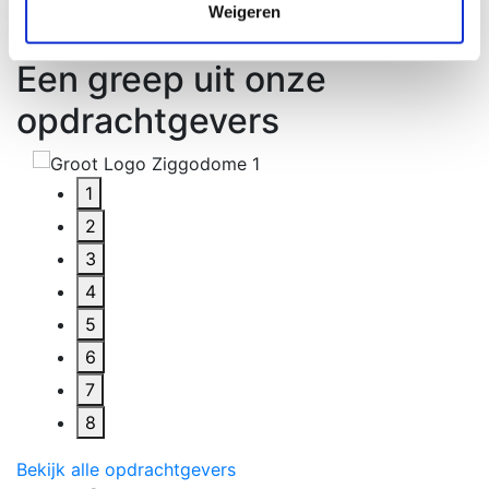
Weigeren
5
Een greep uit onze
opdrachtgevers
1
2
3
4
5
6
7
8
Bekijk alle opdrachtgevers