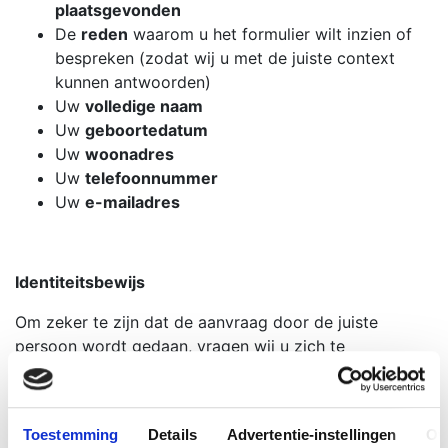
plaatsgevonden
De
reden
waarom u het formulier wilt inzien of
bespreken (zodat wij u met de juiste context
kunnen antwoorden)
Uw
volledige naam
Uw
geboortedatum
Uw
woonadres
Uw
telefoonnummer
Uw
e-mailadres
Identiteitsbewijs
Om zeker te zijn dat de aanvraag door de juiste
persoon wordt gedaan, vragen wij u zich te
identificeren. Dit kan op twee manieren:
U komt persoonlijk bij ons langs op kantoor met
uw ID-bewijs
Toestemming
Details
Advertentie-instellingen
Ov