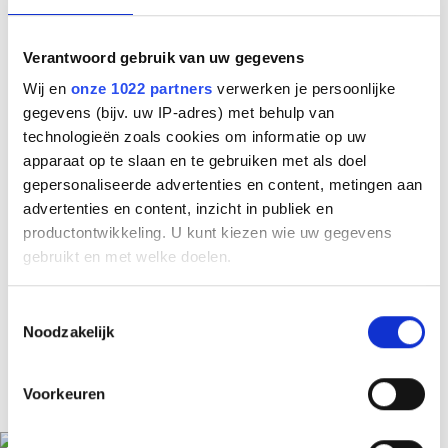
U stuurt uw ID-bewijs op een beveiligde manier
naar ons toe, zodat wij kunnen vaststellen dat de
aanvraag door u zelf is gedaan
Verantwoord gebruik van uw gegevens
Wij en
onze 1022 partners
verwerken je persoonlijke
Let op: aanvragen door anderen, zoals familieleden,
gegevens (bijv. uw IP-adres) met behulp van
zijn niet mogelijk. Alleen u zelf kunt een verzoek
technologieën zoals cookies om informatie op uw
indienen.
apparaat op te slaan en te gebruiken met als doel
gepersonaliseerde advertenties en content, metingen aan
advertenties en content, inzicht in publiek en
Aanvraag indienen
productontwikkeling. U kunt kiezen wie uw gegevens
gebruikt en met welke doelen.
U kunt uw aanvraag indienen door een e-mail te sturen
naar:
ramon@dutchsafetygroup.nl
, t.a.v. Ramon Soer
Als u het toestaat, willen we ook graag:
Toestemmingsselectie
Na ontvangst van uw aanvraag neemt Ramon Soer zo
Noodzakelijk
Informatie verzamelen over uw geografische
spoedig mogelijk contact met u op om een moment
locatie, die tot een paar meter nauwkeurig kan zijn
van inzage of een telefonisch gesprek over uw
Uw apparaat identificeren door het actief te
Voorkeuren
zorgformulier af te spreken.
scannen op specifieke eigenschappen (fingerprinting)
Lees meer over hoe uw persoonlijke gegevens worden