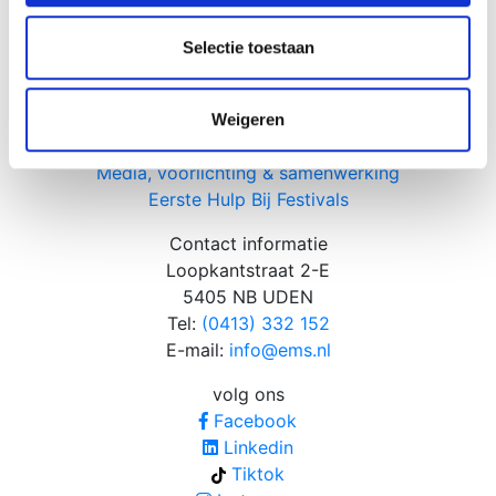
partners voor social media, adverteren en analyse. Deze
Verhuur
partners kunnen deze gegevens combineren met andere
Selectie toestaan
Horse events
informatie die u aan ze heeft verstrekt of die ze hebben
Meer informatie
verzameld op basis van uw gebruik van hun services.
Opleidingen
Weigeren
Nieuws
Media, voorlichting & samenwerking
Eerste Hulp Bij Festivals
Contact informatie
Loopkantstraat 2-E
5405 NB UDEN
Tel:
(0413) 332 152
E-mail:
info@ems.nl
volg ons
Facebook
Linkedin
Tiktok