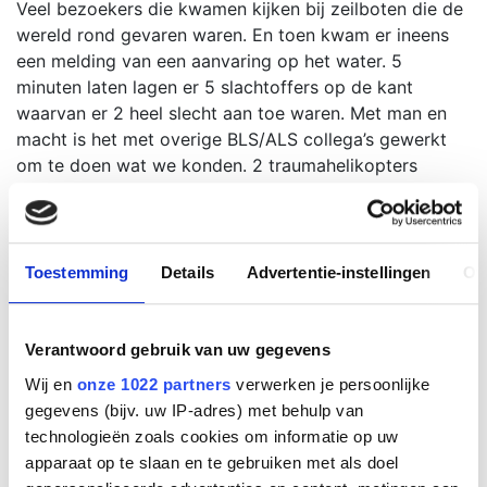
Veel bezoekers die kwamen kijken bij zeilboten die de
wereld rond gevaren waren. En toen kwam er ineens
een melding van een aanvaring op het water. 5
minuten laten lagen er 5 slachtoffers op de kant
waarvan er 2 heel slecht aan toe waren. Met man en
macht is het met overige BLS/ALS collega’s gewerkt
om te doen wat we konden. 2 traumahelikopters
aanwezig, 30 man politie 10 ambulances. Brandweer
dat met politie begeleiding aankwam. Dit is iets wat ik
nooit meer zal vergeten.
Toestemming
Details
Advertentie-instellingen
Ov
Een van de leukste evenementen is denk ik eigenlijk
alle diensten in de Ziggo Dome om te werken. Klein
hecht groepje collega’s waarmee we proberen de
Verantwoord gebruik van uw gegevens
Ziggo Dome shows proberen rond te krijgen. Dit
Wij en
onze 1022 partners
verwerken je persoonlijke
maakt het eigenlijk altijd erg gezellig samen en is er
gegevens (bijv. uw IP-adres) met behulp van
altijd wel veel lol samen!
technologieën zoals cookies om informatie op uw
Bedankt iedereen voor het laten voelen alsof EMS 1
apparaat op te slaan en te gebruiken met als doel