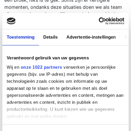
een broek, niks is te gek. Soms zijn er heftigere
momenten, ondanks deze situaties doen we als team
alles om zo’n goed mogelijke zorg te kunnen bieden.
Daar ben ik trots op, we doen het samen!
Een van mijn leukste momenten bij EMS is toch wel de
Toestemming
Details
Advertentie-instellingen
Ov
Nijmeegse Vierdaagse. Vorige jaar kreeg ik de kans
om samen met Erik en Wim mee te rijden met de
ambulance van EMS op de Nijmeegse Vierdaagse. Een
Verantwoord gebruik van uw gegevens
groots evenement voor zowel de wandelaars als voor
Wij en
onze 1022 partners
verwerken je persoonlijke
de feestvierders. Ik heb mijn ogen uitgekeken en
gegevens (bijv. uw IP-adres) met behulp van
genoten van de sfeer!
technologieën zoals cookies om informatie op uw
Ik ga het stokje overdragen aan een fijne collega van
apparaat op te slaan en te gebruiken met als doel
de CCU en goede vriendin Madelon Engels.
gepersonaliseerde advertenties en content, metingen aan
advertenties en content, inzicht in publiek en
Tot op het volgende evenement!
productontwikkeling. U kunt kiezen wie uw gegevens
Heeft u nog vragen?
gebruikt en met welke doelen.
Neem dan gerust contact met ons op en u wordt zo
Als u het toestaat, willen we ook graag: