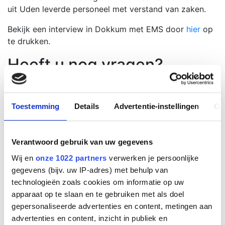
uit Uden leverde personeel met verstand van zaken.
Bekijk een interview in Dokkum met EMS door
hier
op
te drukken.
Heeft u nog vragen?
Neem dan gerust contact met ons op en u wordt zo
spoedig mogelijk geholpen.
Toestemming
Details
Advertentie-instellingen
Ov
0413-332152
info@ems.nl
Vraag offerte aan
Directe links
Verantwoord gebruik van uw gegevens
Betrouwbare, deskundige en representatieve
Wij en
onze 1022 partners
verwerken je persoonlijke
medewerkers
gegevens (bijv. uw IP-adres) met behulp van
Alles geregeld: van aanvraag tot evaluatie
technologieën zoals cookies om informatie op uw
Brandwachten op evenementen
apparaat op te slaan en te gebruiken met als doel
Verhuur
gepersonaliseerde advertenties en content, metingen aan
Horse events
advertenties en content, inzicht in publiek en