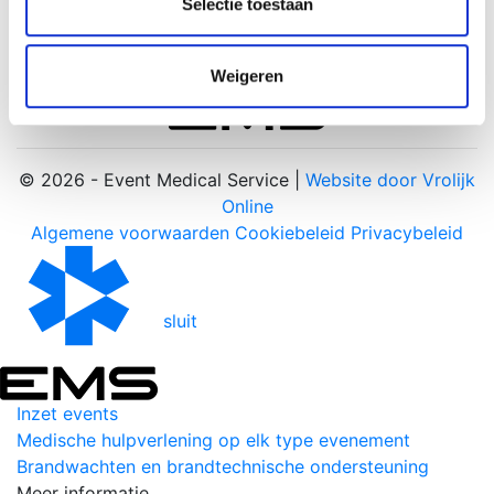
partners kunnen deze gegevens combineren met andere
Selectie toestaan
informatie die u aan ze heeft verstrekt of die ze hebben
verzameld op basis van uw gebruik van hun services.
Weigeren
© 2026 - Event Medical Service |
Website door Vrolijk
Online
Algemene voorwaarden
Cookiebeleid
Privacybeleid
sluit
Inzet events
Medische hulpverlening op elk type evenement
Brandwachten en brandtechnische ondersteuning
Meer informatie