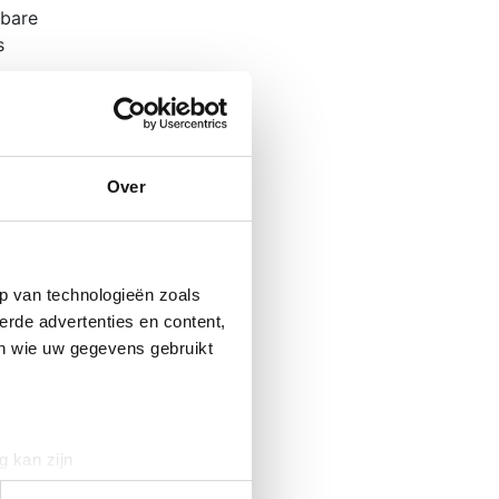
wbare
s
enten
omende
e
Over
p van technologieën zoals
erde advertenties en content,
en wie uw gegevens gebruikt
volg ons
Facebook
g kan zijn
Linkedin
erprinting)