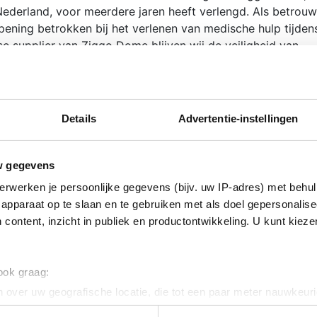
ederland, voor meerdere jaren heeft verlengd. Als betrou
ening betrokken bij het verlenen van medische hulp tijden
e supplier van Ziggo Dome blijven wij de veiligheid van
edische ondersteuning te bieden tijdens de vele evenem
 stelt ons in staat om onze expertise op het gebied van
 en verder te versterken. Wij kijken ernaar uit om ook de k
heid en bij te dragen aan de onvergetelijke ervaring van all
Details
Advertentie-instellingen
w gegevens
erwerken je persoonlijke gegevens (bijv. uw IP-adres) met behul
apparaat op te slaan en te gebruiken met als doel gepersonalise
wordt zo spoedig mogelijk geholpen.
 content, inzicht in publiek en productontwikkeling. U kunt kiez
fferte aan
 ook graag:
e links
Meer informatie
uwbare, deskundige en
Opleidingen
 over uw geografische locatie, die tot een paar meter nauwkeuri
sentatieve medewerkers
Nieuws
eren door het actief te scannen op specifieke eigenschappen (fing