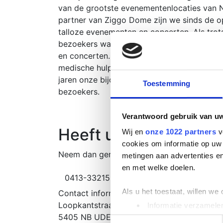
van de grootste evenementenlocaties van N
partner van Ziggo Dome zijn we sinds de op
talloze evenementen en concerten. Als trots
bezoekers waarborgen door hoogwaardige m
en concerten. Deze verlengde samenwerking
medische hulpverlening te blijven inzetten
jaren onze bijdrage te leveren aan de veilig
Toestemming
bezoekers.
Verantwoord gebruik van u
Heeft u nog vragen?
Wij en
onze 1022 partners
v
cookies om informatie op uw 
Neem dan gerust contact met ons op en u 
metingen aan advertenties en
en met welke doelen.
0413-332152
info@ems.nl
Vraag o
Als u het toestaat, willen we
Contact informatie
Direct
Loopkantstraat 2-E
Betro
Informatie verzamelen
5405 NB UDEN
repre
Uw apparaat identific
Toestemmingsselectie