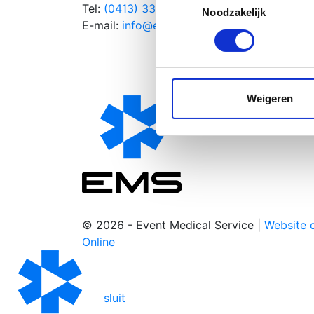
Tel:
(0413) 332 152
Alles
Lees meer over hoe uw perso
Noodzakelijk
E-mail:
info@ems.nl
evalua
toestemming op elk moment wi
Brand
Verhu
We gebruiken cookies om cont
Horse
websiteverkeer te analyseren
media, adverteren en analys
Weigeren
verstrekt of die ze hebben v
© 2026 - Event Medical Service |
Website d
Online
sluit