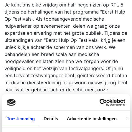
Je kunt ons elke vrijdag om half negen zien op RTL 5
tijdens de herhalingen van het programma "Eerst Hulp
Op Festivals". Als toonaangevende medische
hulpverlener op evenementen, delen we graag onze
expertise en ervaring met het grote publiek. Tijdens de
uitzendingen van "Eerst Hulp Op Festivals" krijg je een
uniek kijkje achter de schermen van ons werk. We
behandelen een breed scala aan medische
noodgevallen en laten zien hoe we zorgen voor de
veiligheid en het welzijn van festivalgangers. Of je nu
een fervent festivalganger bent, geïnteresseerd bent in
medische dienstverlening of gewoon nieuwsgierig bent
naar wat er gebeurt achter de schermen, onze
uitzendingen bieden je een boeiende kijkervaring.
Vergeet dus niet om elke vrijdag om half negen af te
stemmen op RTL 5 en je te laten inspireren door onze
passie voor het leveren van uitstekende medische
Toestemming
Details
Advertentie-instellingen
Ov
zorg op evenementen.