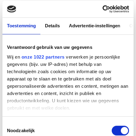
De dag begint rustig. Langzaam druppelen de EMS-
medewerkers de medische post binnen. Ze begroeten
elkaar, meestal met een omhelzing en kletsen even bij.
Toestemming
Details
Advertentie-instellingen
Ov
“We zijn een hecht team", vertelt coördinator Ivonne
Köiter. “Zo’n festival voelt voor ons als een weekendje
weg.” Ze is hier vandaag met haar man Jasper die op
Verantwoord gebruik van uw gegevens
de centrale post werkt.
Wij en
onze 1022 partners
verwerken je persoonlijke
gegevens (bijv. uw IP-adres) met behulp van
Benieuwd hoe zij deze dag hebben ervaren? Lees het
technologieën zoals cookies om informatie op uw
volledige artikel op de website van Crisismanager.
apparaat op te slaan en te gebruiken met als doel
gepersonaliseerde advertenties en content, metingen aan
Ga naar artikel
advertenties en content, inzicht in publiek en
Heeft u nog vragen?
productontwikkeling. U kunt kiezen wie uw gegevens
gebruikt en met welke doelen.
Neem dan gerust contact met ons op en u wordt zo
spoedig mogelijk geholpen.
Als u het toestaat, willen we ook graag:
Toestemmingsselectie
Noodzakelijk
Informatie verzamelen over uw geografische
0413-332152
info@ems.nl
Vraag offerte aan