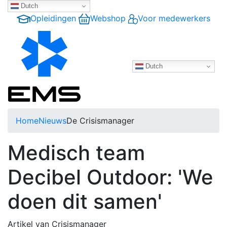
Dutch
Opleidingen
Webshop
Voor medewerkers
Dutch
Home
Nieuws
De Crisismanager
Medisch team
Decibel Outdoor: 'We
doen dit samen'
Artikel van Crisismanager