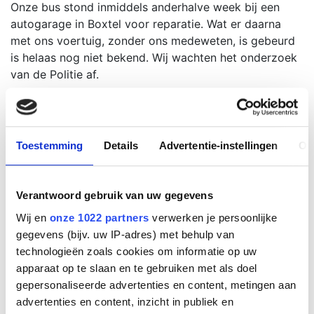
Onze bus stond inmiddels anderhalve week bij een
autogarage in Boxtel voor reparatie. Wat er daarna
met ons voertuig, zonder ons medeweten, is gebeurd
is helaas nog niet bekend. Wij wachten het onderzoek
van de Politie af.
Onze geel en rode voer- en vaartuigen vloot is onze
trots. Daar steken wij veel energie in. Wij vallen graag
op… maar uiteraard niet op deze manier. Wij hopen dat
Toestemming
Details
Advertentie-instellingen
Ov
de Politie het onderzoek goed kan afronden en dat wij
onze bus weer snel retour ontvangen.
Verantwoord gebruik van uw gegevens
Mochten er nog vragen zijn dan kunt u contact
opnemen met ons via 06-16801906.
Wij en
onze 1022 partners
verwerken je persoonlijke
gegevens (bijv. uw IP-adres) met behulp van
technologieën zoals cookies om informatie op uw
apparaat op te slaan en te gebruiken met als doel
https://www.bd.nl/meierij/busje-vol-met-vermoedelijk-
gepersonaliseerde advertenties en content, metingen aan
drugsafval-ontdekt-in-lennisheuvel-bestuurder-
advertenties en content, inzicht in publiek en
aangehouden~a9bb5bf7/