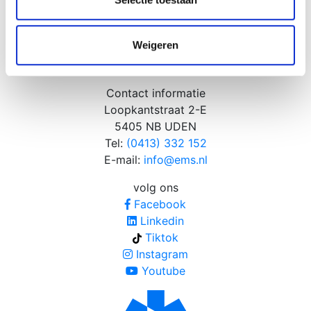
Opleidingen
informatie die u aan ze heeft verstrekt of die ze hebben
Nieuws
verzameld op basis van uw gebruik van hun services.
Weigeren
Media, voorlichting & samenwerking
Eerste Hulp Bij Festivals
Contact informatie
Loopkantstraat 2-E
5405 NB UDEN
Tel:
(0413) 332 152
E-mail:
info@ems.nl
volg ons
Facebook
Linkedin
Tiktok
Instagram
Youtube