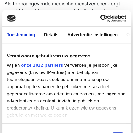
Als toonaangevende medische dienstverlener zorgt
Event Medical Service ervoor dat alle disciplines van
hulpverlening aanwezig zijn om ervoor te zorgen dat
het evenement soepel verloopt. Met een groot team
aan hulpverleners die dagelijks worden ingezet, staat
Toestemming
Details
Advertentie-instellingen
Ov
het team klaar om deelnemers, toeschouwers en
medewerkers van het Allianz Sailing World
Championships te ondersteunen bij eventuele
Verantwoord gebruik van uw gegevens
medische noodgevallen.
Wij en
onze 1022 partners
verwerken je persoonlijke
Afgelopen jaar heeft Event Medical Service een
gegevens (bijv. uw IP-adres) met behulp van
succesvolle hulpverlening afgeleverd tijdens het
technologieën zoals cookies om informatie op uw
wereldkampioenschap zeilen voor de jeugd. Wij kijken
apparaat op te slaan en te gebruiken met als doel
uit naar een goed vervolg nu de hoogste elite
gepersonaliseerde advertenties en content, metingen aan
langskomt voor hun zeilkampioenschap.
advertenties en content, inzicht in publiek en
productontwikkeling. U kunt kiezen wie uw gegevens
Heeft u nog vragen?
gebruikt en met welke doelen.
Neem dan gerust contact met ons op en u wordt zo
Als u het toestaat, willen we ook graag:
Toestemmingsselectie